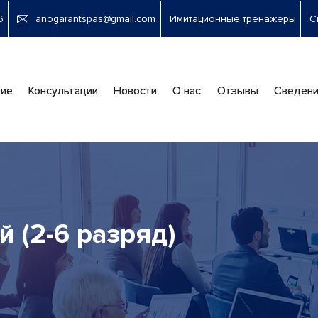
6
anogarantspas@gmail.com
Имитационные тренажеры
С
новная
ие
Консультации
Новости
О нас
Отзывы
Сведени
вигация
 (2-6 разряд)