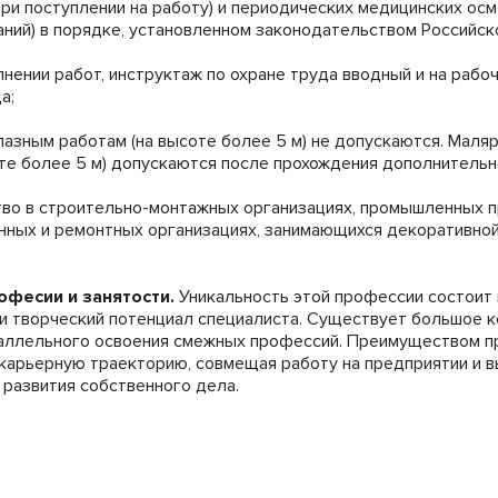
ри поступлении на работу) и периодических медицинских осм
ний) в порядке, установленном законодательством Pоссийск
нении работ, инструктаж по охране труда вводный и на рабо
а;
лазным работам (на высоте более 5 м) не допускаются. Маля
те более 5 м) допускаются после прохождения дополнительн
во в строительно-монтажных организациях, промышленных п
нных и ремонтных организациях, занимающихся декоративно
офесии и занятости.
Уникальность этой профессии состоит 
 и творческий потенциал специалиста. Существует большое 
раллельного освоения смежных профессий. Преимуществом п
карьерную траекторию, совмещая работу на предприятии и в
развития собственного дела.