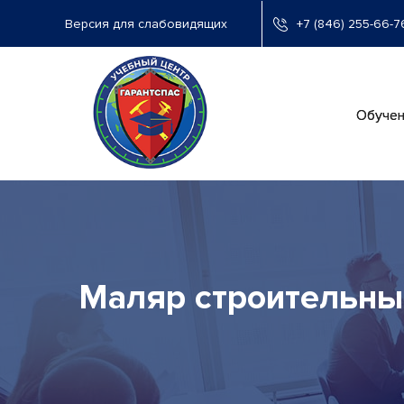
Перейти
+7 (846) 255-66-7
к
основному
содержанию
Ос
Обучен
на
Маляр строительный