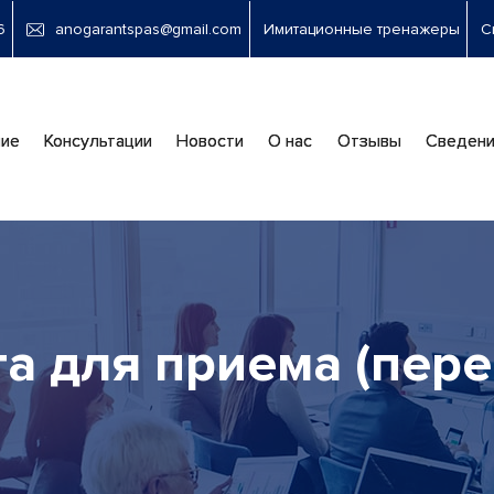
6
anogarantspas@gmail.com
Имитационные тренажеры
С
новная
ие
Консультации
Новости
О нас
Отзывы
Сведени
вигация
а для приема (пере