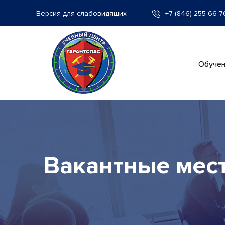
Перейти
+7 (846) 255-66-7
к
основному
содержанию
Ос
Обучен
на
Вакантные мест